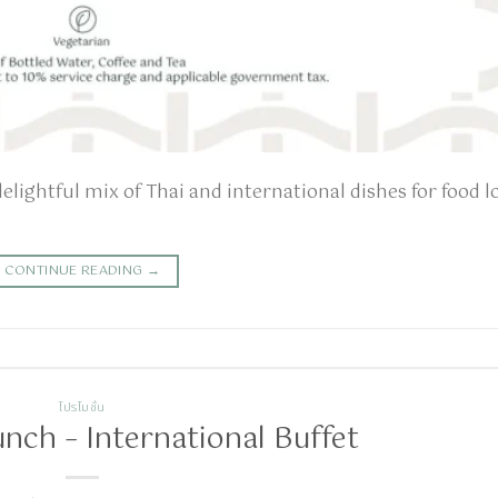
lightful mix of Thai and international dishes for food l
CONTINUE READING
→
โปรโมชั่น
nch – International Buffet