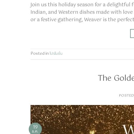
Join us this holiday season for a delightful 
Indian, and Western dishes made with love a
or a festive gathering, Weaver is the perfe
Posted in
โปรโมชั่น
The Gold
POSTE
19
ธ.ค.