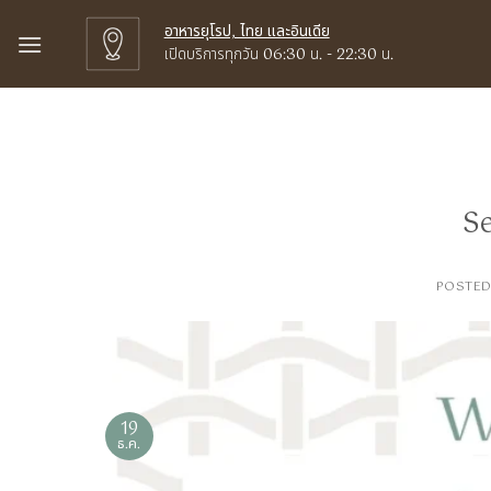
Skip
อาหารยุโรป, ไทย และอินเดีย
to
เปิดบริการทุกวัน 06:30 น. - 22:30 น.
content
S
POSTE
19
ธ.ค.