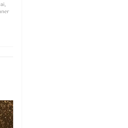
ai,
nner