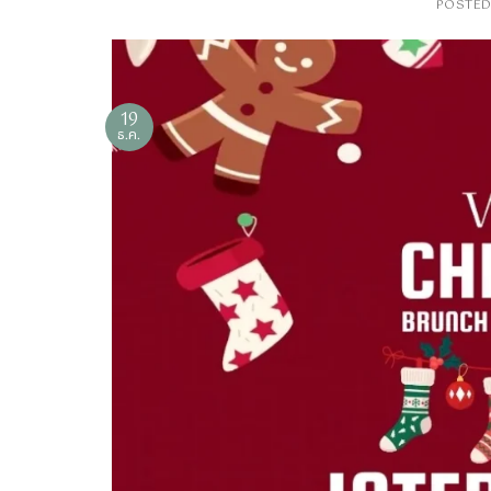
POSTE
19
ธ.ค.