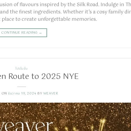
fusion of flavours inspired by the Silk Road. Indulge in Th
nd the finest ingredients. Whether it’s a cosy family di
ct place to create unforgettable memories.
CONTINUE READING
→
โปรโมชั่น
en Route to 2025 NYE
D ON
ธันวาคม 19, 2024
BY
WEAVER